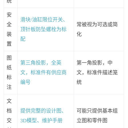
统
安
滑块/油缸限位开关、
全
常被视为可选或简
顶针板防坠螺栓为标
装
化
配
置
图
第三角投影，全英
第一角投影，中
纸
文，标准件有供应商
文，标准件描述笼
标
编号
统
注
文
档
提供完整的设计图、
可能只提供基本组
交
3D模型、维护手册
立图和零件图