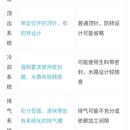
顶
出
带定位环的顶针，有
普通顶针，防转设
系
防转设计
计可能省略
统
冷
可能使用生料带密
却
强制要求使用密封
封，水路设计较随
系
圈，水路布局精密
意
统
排
气
在分型面、滑块等处
排气可能不充分或
系
有系统化的排气槽
依赖加工间隙