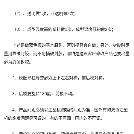
（2）、透明做1次，非透明做2次；
（3）、成型温度高的塑料做1次，成型温度低的做2次；
上述是做双色模的基本原则，否则模具会白做；另外，封胶时尽
量用靠破封胶，而不用插破封胶，哪怕是建议客户修改产品也要尽量
必为靠破封胶。
2、模胚导柱导套必须上下左右对称，前后模对称。
3、后模要旋转180度，前模不动。
4、产品间距必须以注塑机炮嘴的间距为准，国外有的双色注塑
机的炮嘴间距是可调的，有的不可调，国内的不可调。
5、两个独立的顶出系统，顶棍也是两个。后模两个产品相同，