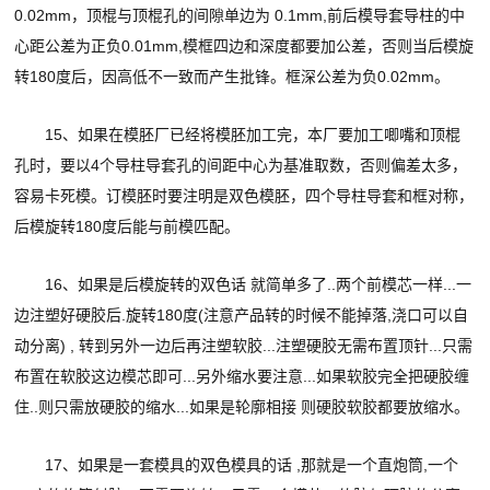
0.02mm，顶棍与顶棍孔的间隙单边为 0.1mm,前后模导套导柱的中
心距公差为正负0.01mm,模框四边和深度都要加公差，否则当后模旋
转180度后，因高低不一致而产生批锋。框深公差为负0.02mm。
15、如果在模胚厂已经将模胚加工完，本厂要加工唧嘴和顶棍
孔时，要以4个导柱导套孔的间距中心为基准取数，否则偏差太多，
容易卡死模。订模胚时要注明是双色模胚，四个导柱导套和框对称，
后模旋转180度后能与前模匹配。
16、如果是后模旋转的双色话 就简单多了..两个前模芯一样...一
边注塑好硬胶后.旋转180度(注意产品转的时候不能掉落,浇口可以自
动分离) , 转到另外一边后再注塑软胶...注塑硬胶无需布置顶针...只需
布置在软胶这边模芯即可...另外缩水要注意...如果软胶完全把硬胶缠
住..则只需放硬胶的缩水...如果是轮廓相接 则硬胶软胶都要放缩水。
17、如果是一套模具的双色模具的话 ,那就是一个直炮筒,一个