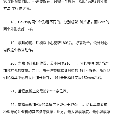
90度的炮筒射胶，不需要旋转，只需一个模芯，软胶与硬胶的分离
方法 靠行位封胶。
18、Cavity的两个外形是不同的，分别成型1种产品。而Core的
两个外形完好一样。
19、模具的前、后模以中心旋转180°后，必需吻合。设计时必
需做这个检查动作。
20、留意顶针孔的位置，最小间隔210mm。大的模具须恰当增
加顶棍孔的数量。并且，由于注塑机本身附带的顶针不够长，所以我
们的模具中必需设计加长顶针，顶针长出模胚底板150mm左右。
21、后模底板上必需设计2个定位圈。
22、前模面板加A板的总厚度不能少于170mm。请认真查看这
种型号的注塑机的其它参考数据，比方，最大容模厚度、最小容模厚